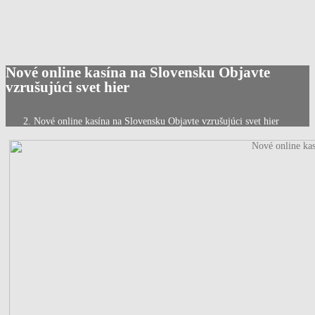
Nové online kasína na Slovensku Objavte
vzrušujúci svet hier
Nové online kasína na Slovensku Objavte vzrušujúci svet hier