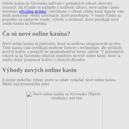
Online kasína na Slovensku zažívajú v posledných rokoch obrovský
rozmach. Ak hľadáte to najlepšie z možností zábavy, nove online casino
slovensko
oficiálna stránka
s novinkami v oblasti online kasín Apache vám
môže poskytnúť všetky informácie, ktoré potrebujete. V tomto článku sa
pozrieme na najnovšie trendy, výhody a možnosti, ktoré ponúkajú nové
online kasína na Slovensku.
Čo sú nové online kasína?
Nové online kasína sú platformy, ktoré sa nedávno zaregistrovali na trhu.
Tieto kasína často ponúkajú moderné funkcie a technológie, aby prilákali
nových hráčov a poskytli im nezabudnuteľný herný zážitok. V posledných
rokoch sa na Slovensku objavilo množstvo nových online kasín, ktoré sa
snažia získať pozornosť hráčov z rôznych dôvodov.
Výhody nových online kasín
Existuje niekoľko výhod, prečo sa oplatí vyskúšať nové online kasína.
Medzi najvýznamnejšie patrí: