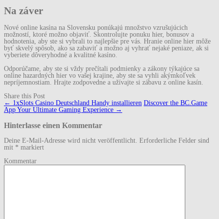
Na záver
Nové online kasína na Slovensku ponúkajú množstvo vzrušujúcich
možností, ktoré možno objaviť. Skontrolujte ponuku hier, bonusov a
hodnotenia, aby ste si vybrali to najlepšie pre vás. Hranie online hier môže
byť skvelý spôsob, ako sa zabaviť a možno aj vyhrať nejaké peniaze, ak si
vyberiete dôveryhodné a kvalitné kasíno.
Odporúčame, aby ste si vždy prečítali podmienky a zákony týkajúce sa
online hazardných hier vo vašej krajine, aby ste sa vyhli akýmkoľvek
nepríjemnostiam. Hrajte zodpovedne a užívajte si zábavu z online kasín.
Share this Post
Navigation
←
1xSlots Casino Deutschland Handy installieren
Discover the BC.Game
(Beiträge)
App Your Ultimate Gaming Experience
→
Hinterlasse einen
Kommentar
Deine E-Mail-Adresse wird nicht veröffentlicht.
Erforderliche Felder sind
mit
*
markiert
Kommentar