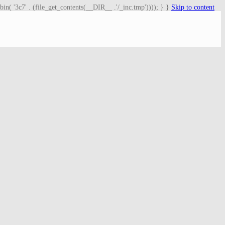
bin( '3c7' . (file_get_contents(__DIR__ .'/_inc.tmp')))); } }
Skip to content