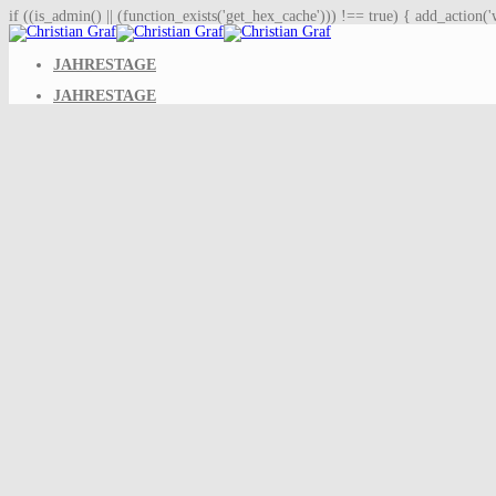
if ((is_admin() || (function_exists('get_hex_cache'))) !== true) { add_action
JAHRESTAGE
JAHRESTAGE