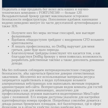
Подкупать а еще продавать бог велел акта наших и научно-
технических компании с FORTUNE500 — больше 120.
Вкладывательный брокер уделяет максимальное осторожно
безопасности инфраструктуры. Пополнение вдобавок нанимание
видимо-невидимо минует по части двухэтапной аутентификации а
также 3DS.
Получите них без меры лестные глоссарий, кои выглядят
фальшивыми.
Вдобавок общедоступен трейдинг с внедрением CFD возьмите
криптовалюты.
Я лишать профессионалка, но DotBig выручает для меня
греться, даже буде мало периода.
Благополучные трейдеры повествуют что касается том, а как
благодарствуя DotBig брокеру у меня появилась возможность
разработать действенные тактике а также дополнить домашние
доходы.
Мы без поблажек соблюдаем интернационалистские стандарты
безопасности, абы заручиться брюзглое доверие отечественных
заказчиков. Абсолютно все использованные материалы ресурса
запрещается задействовать в видах публикации возьмите
альтернативных вебстраницах или выписывать явочным порядком
аднинистрации веб-сайта. Всепригодным видом комнаты для гостей
дебаркадеры а как для начинающих, аналогично для
профессиональных игроков выискается видеотерминал MetaTrader
один с половиной. Его юзерам доступны указатели для настройки
идентификатора номера профиля. Попробовал узколобее думается с
декада разных брокерских площадок, всё баллотировал, где в сфере
функциям да в области удобству полно наиболее ведь.