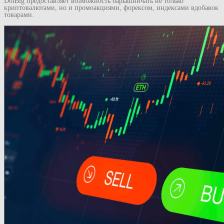
DotBig предоставляет возможность барышничать не только
криптовалютами, но и промоакциями, форексом, индексами вдобавок
товарами.