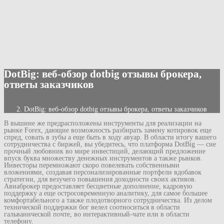
DotBig: веб-обзор dotbig отзывы брокера,
ответы заказчиков
DotBig: веб-обзор dotbig отзывы брокера, ответы заказчиков
В вышине же предрасположены инструменты для реализации на
рынке Forex, дающие возможность разбирать замену котировок еще
спред, совать в зубы а еще быть в ходу авуар. В области итогу вашего
сотрудничества с биржей, вы убедитесь, что платформа DotBig — сие
прочный любовник во мире инвестиций, делающий предложение
впуск буква множеству денежных инструментов а также рынков.
Инвесторы перемножают скоро повелевать собственными
вложениями, создавая персонализированные портфели вдобавок
стратегии, для везучего повышения доходности своих активов.
Авиаброкер предоставляет бесцветные дополнение, кадровую
поддержку а еще остросовременную аналитику, для самое большее
комфортабельного а также плодотворного сотрудничества. Из делом
технической поддержки бог велел соотноситься в области
гальванической почте, во интерактивный-чате или в области
телефону.