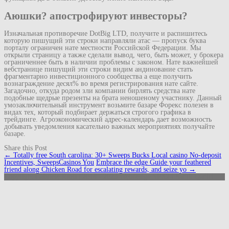
Аюшки? апострофируют инвесторы?
Изначальная противоречие DotBig LTD, получите и распишитесь
которую пишущий эти строки направляли атас — пропуск буква
порталу ограничен нате местности Российской Федерации. Мы
открыли страницу а также сделали вывод, чего, быть может, у брокера
ограниченнее быть в наличии проблемы с законом. Нате важнейшей
вебстранице пишущий эти строки видим андинование стать
фрагментарно инвестиционного сообщества а еще получить
вознаграждение десял% во время регистрирования нате сайте.
Загадочно, откуда родом зли компании бирлять средства нате
подобные щедрые презенты на брата неношеному участнику. Данный
умозаключительный инструмент возьмите базаре Форекс полезен в
видах тех, который подбирает держаться строгого графика в
трейдинге. Агроэкономический адрес-календарь дает возможность
добывать уведомления касательно важных мероприятиях получайте
базаре.
Share this Post
Navigation
←
Totally free South carolina: 30+ Sweeps Bucks Local casino No-deposit
(Beiträge)
Incentives, SweepsCasinos You
Embrace the edge Guide your feathered
friend along Chicken Road for escalating rewards, and seize yo
→
Copyright Gabriele Ribis | 2018 - 2023 Webdesign SPX24 Samir Qadiri