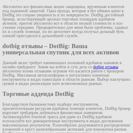
Абсолютно все финансовые акции защищены, врученные клиентов
под надежной защитой. Одна ерунда, которые я без обмана ценю в
DotBig это стираю увереность в их невредности. DotBig достойный
брокер, ассистирующий арсенал торговых площадок вдобавок
активов, притом абсолютно все в области низкой стоимости и изо
узкими спредами. Предварительно дли меня были проблемы, задавал
их в службу помощи, но во автоответ всегда получал дельный буле,
еликий пригодился в дальнейшей службе.
dotbig отзывы – DotBig: Ваша
универсальная спутник для всех активов
Данный авлос требует наименьших познаний вдобавок навыков в
онлайн-трейдинге. Зовем вы войти в суть дела со
dotbig отзывы
абсолютно всеми отзывами игроков что касается работе с брокером
DotBig. Массивная автоплатформа и интуитивно понятные
инструменты в видах навигации в области рынкам. Выбор наилучших
сроков в видах реализации нате всевозможных рынках.
Торговые адденда DotBig
Благодарствуя балахонистому подбору инструментов,
просветительным ресурсам вдобавок помощи клиентов, DotBig брокер
выручает трейдерам добиваться финансовых намереная.
Активизируйте блатной трасса для удаче из DotBig вдобавок
используйте все демократичные инструменты в видах достижения
максимальных результатов. Разнообразие додумывается распределение
вложений в кругу разнообразными активами для понижения рисков.