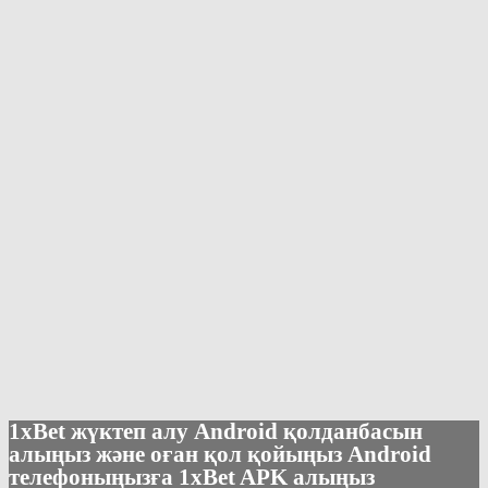
1xBet жүктеп алу Android қолданбасын
алыңыз және оған қол қойыңыз Android
телефоныңызға 1xBet APK алыңыз