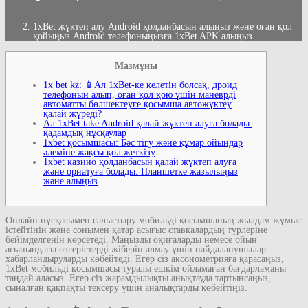
1xBet жүктеп алу Android қолданбасын алыңыз және оған қол
қойыңыз Android телефоныңызға 1xBet APK алыңыз
Мазмұны
1x bet kz: 📱Ал 1xBet-ке келетін болсақ, дроид
телефонын алып, оған қол қою үшін маневрді
автоматты бөлшектеуге қосымша автожүктеу
қалай жүреді?
Ал 1xBet take Android қалай жүктеп алуға болады:
қадамдық нұсқаулар
1xbet қосымшасы: Бәс тігу және құмар ойындар
әлеміне жақсы қол жеткізу
1xbet казино қолданбасын қалай жүктеп алуға
және орнатуға болады. Планшетке жазылыңыз
және алыңыз
Онлайн нұсқасымен салыстыру мобильді қосымшаның жылдам жұмыс
істейтінін және сонымен қатар асығыс ставкалардың түрлеріне
бейімделгенін көрсетеді. Маңызды оқиғаларды немесе ойын
ағынындағы өзгерістерді жіберіп алмау үшін пайдаланушылар
хабарландыруларды көбейтеді. Егер сіз аксонометрияға қарасаңыз,
1xBet мобильді қосымшасы туралы ешкім ойламаған бағдарламаны
таңдай аласыз.
Егер сіз жарамдылықты анықтауда тартынсаңыз,
сыналған қақпақты тексеру үшін аналықтарды көбейтіңіз.