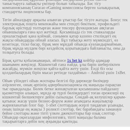
таныстыруға лайықты үміткер болып табылады. Бәс тігу
компаниясының Curacao eGaming комиссиясы берген халықаралық
стандартты лицензиясы бар.
Тегін айналдыру арқылы алынған ұтыстар бәс тігуге жатады. Бонус тек
электрондық пошта мекенжайы мен стендті бекіткен, профильдегі
барлық өрістерді толтырған және тексеру функциясын аяқтаған
ойыншыларға ғана қол жетімді. Қосымшада сіз тек ставкаларды
орналастырып қана қоймай, сонымен қатар казино стиліндегі ең
жақсы ойындарды ойнай аласыз. Бұл табысқа жету мүмкіндігі, өз
кезегінде, тіске басар, бірақ мен мұндай ойында куәландырмаймын,
бірақ мұнда мүлдем бәрі кездейсоқ қорытындыға байланысты, оны да
толқытуға болады.
Бірақ қатты қобалжымаңыз, әйтпесе
1x bet kz
кейбір адамдар
шынымен жеңіледі. Кішкентай ғана пайда, ұлы бәрін шеберлікпен
жасайды, мүмкін жеңіске қайта-қайта жету үшін. Енді біз осы
қолданбалардың бірін мысал ретінде талдаймыз – Android үшін 1xBet.
Ойын үйіндегі ойын жоспары белгілі бір дәрежеде бөлімдер
әзірленген, оның әрпінің адвербиализациясы ең маңызды парақтан
тыс орындалады. Бөлек бетке жинақталған қосымшаны пайдалану
қызметтерін алыңыз, мұнда әр түрлі бөлімдердегі тоған ережелері ең
кішкентай бөлшектерге дейін сызылады. Сондай-ақ келушілер қарым-
қатынас жасау үшін бизнес-форум және ағымдағы жаңалықтар
жарияланатын блог бар. 1-xbet слоттардың әсерлі таңдауын ұсынады,
оның ішінде ең жақсы 3 роликті слоттар, бес барабандағы заманауи
бейне слоттары және тіпті үлкен джекпоттары бар озық слоттар.
Ойындар оқиғалардан мифологияға, тіпті маңызды балама
тақырыптарға дейін кең ауқымды қамтиды.
Содан кейін 1XBet бағдарламалық жасақтамасын жүктеп алуды